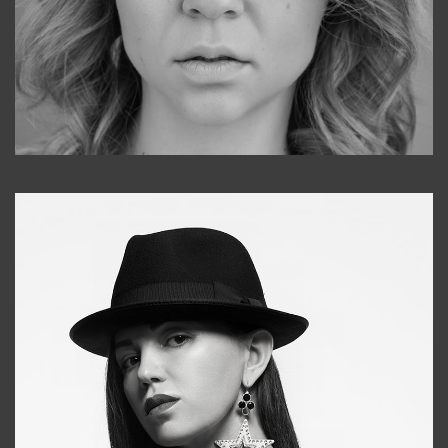
Galya
+998911648651