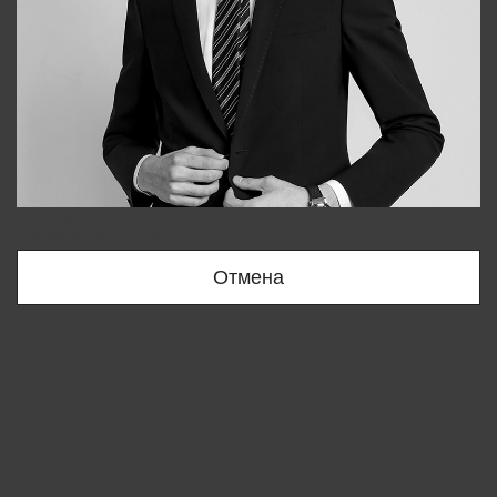
Bobur
+998909166696
Отмена