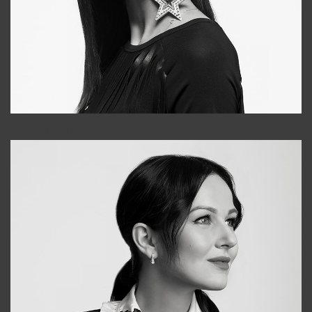
Tonya
+998931718866