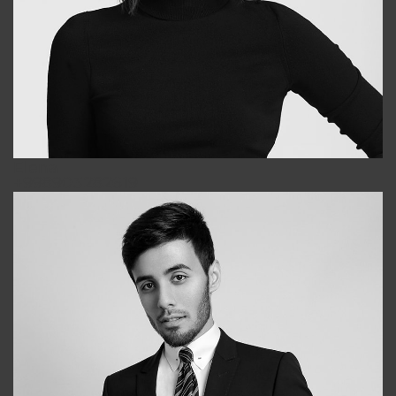
Elena
+998903282619