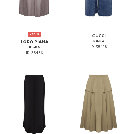
- 30 %
GUCCI
ЮБКА
LORO PIANA
ID: 38428
ЮБКА
ID: 38486