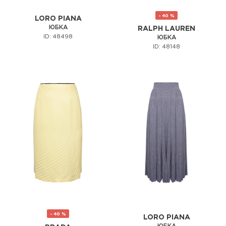
- 40 %
LORO PIANA
ЮБКА
RALPH LAUREN
ID: 48498
ЮБКА
ID: 48148
- 40 %
LORO PIANA