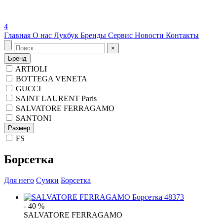
4
Главная
О нас
Лукбук
Бренды
Сервис
Новости
Контакты
×
Бренд
ARTIOLI
BOTTEGA VENETA
GUCCI
SAINT LAURENT Paris
SALVATORE FERRAGAMO
SANTONI
Размер
FS
Борсетка
Для него
Сумки
Борсетка
- 40 %
SALVATORE FERRAGAMO