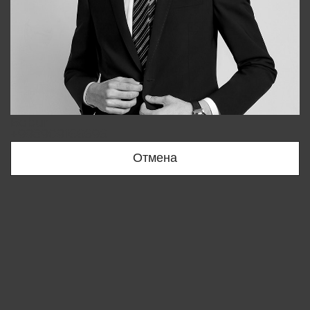
Bobur
+998909166696
Отмена