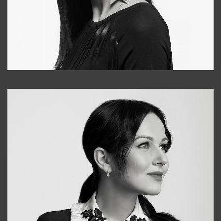
Tonya
+998931718866