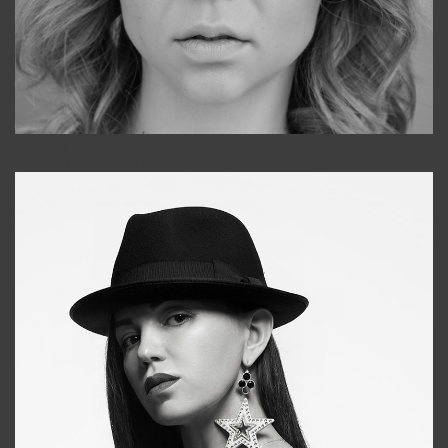
Galya
+998911648651