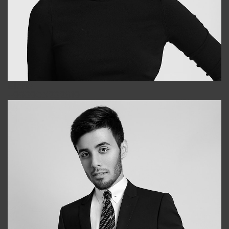
Elena
+998903282619