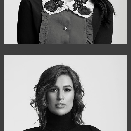
Alena
+998909988025