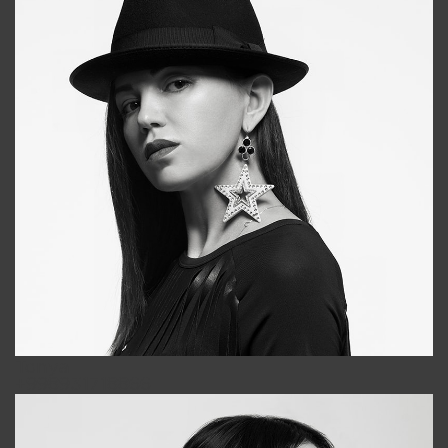
Tonya
+998931718866