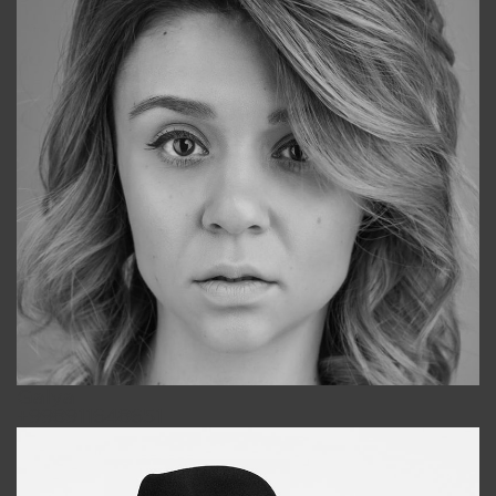
Galya
+998911648651