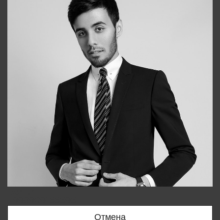
Bobur
+998909166696
Отмена