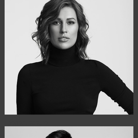
Elena
+998903282619