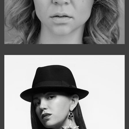
Galya
+998911648651