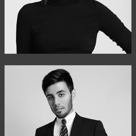
Elena
+998903282619