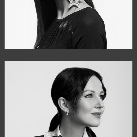
Tonya
+998931718866