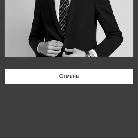
Bobur
+998909166696
Отмена