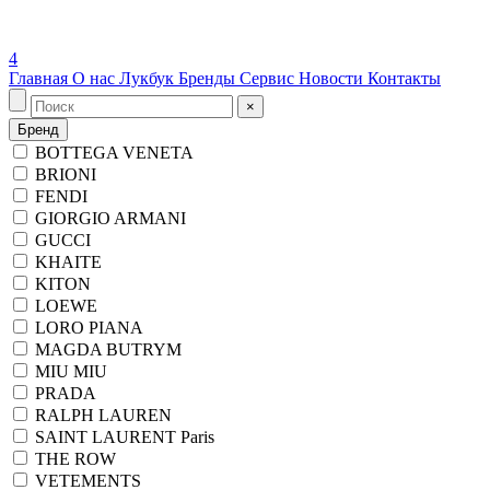
4
Главная
О нас
Лукбук
Бренды
Сервис
Новости
Контакты
×
Бренд
BOTTEGA VENETA
BRIONI
FENDI
GIORGIO ARMANI
GUCCI
KHAITE
KITON
LOEWE
LORO PIANA
MAGDA BUTRYM
MIU MIU
PRADA
RALPH LAUREN
SAINT LAURENT Paris
THE ROW
VETEMENTS