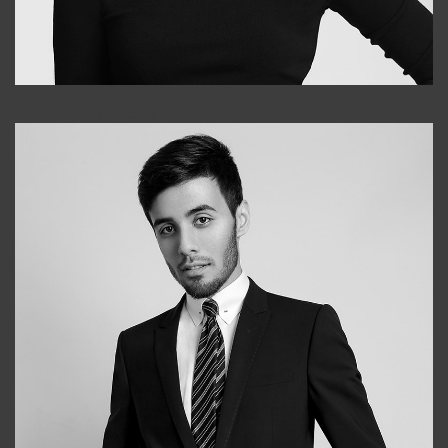
Elena
+998903282619