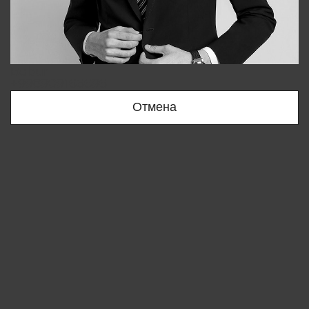
Bobur
+998909166696
Отмена