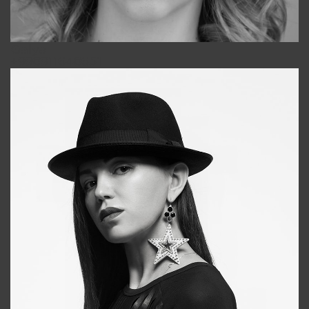
Galya
+998911648651