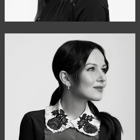
Tonya
+998931718866