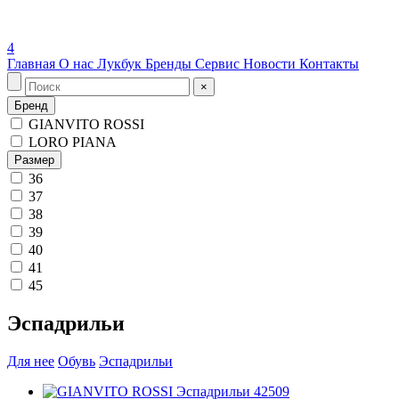
4
Главная
О нас
Лукбук
Бренды
Сервис
Новости
Контакты
×
Бренд
GIANVITO ROSSI
LORO PIANA
Размер
36
37
38
39
40
41
45
Эспадрильи
Для нее
Обувь
Эспадрильи