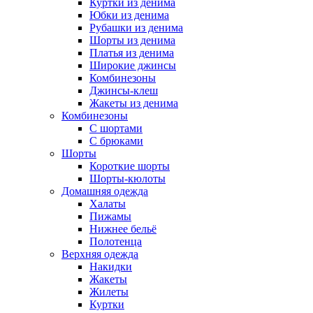
Куртки из денима
Юбки из денима
Рубашки из денима
Шорты из денима
Платья из денима
Широкие джинсы
Комбинезоны
Джинсы-клеш
Жакеты из денима
Комбинезоны
С шортами
С брюками
Шорты
Короткие шорты
Шорты-кюлоты
Домашняя одежда
Халаты
Пижамы
Нижнее бельё
Полотенца
Верхняя одежда
Накидки
Жакеты
Жилеты
Куртки