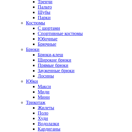
Тренчи
Пальто
Шубы
Парки
Костюмы
С шортами
Спортивные костюмы
Юбочные
Брючные
Брюки
Брюки-клеш
Широкие брюки
Прямые брюки
Зауженные брюки
Лосины
Юбки
Макси
Миди
Мини
Трикотаж
Жилеты
Поло
Худи
Водолазки
Кардиганы