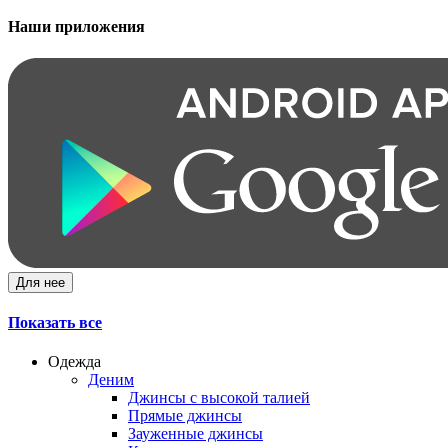
Наши приложения
Для нее
Показать все
Одежда
Деним
Джинсы с высокой талией
Прямые джинсы
Зауженные джинсы