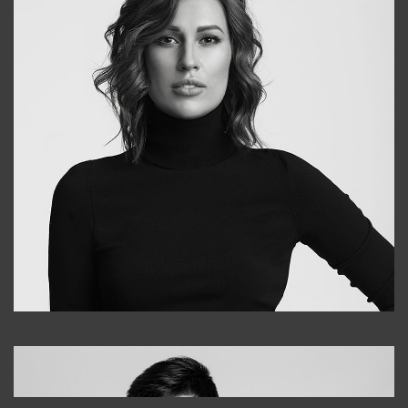
Elena
+998903282619