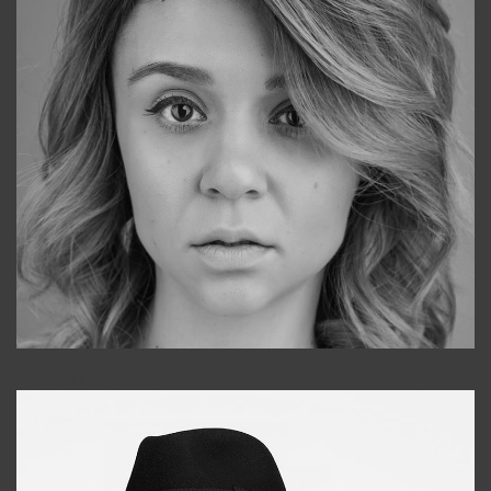
Galya
+998911648651