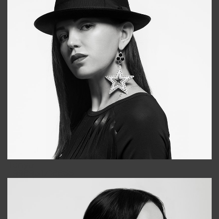
Tonya
+998931718866