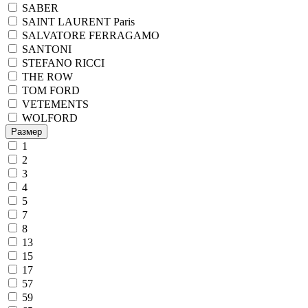
SABER
SAINT LAURENT Paris
SALVATORE FERRAGAMO
SANTONI
STEFANO RICCI
THE ROW
TOM FORD
VETEMENTS
WOLFORD
Размер
1
2
3
4
5
7
8
13
15
17
57
59