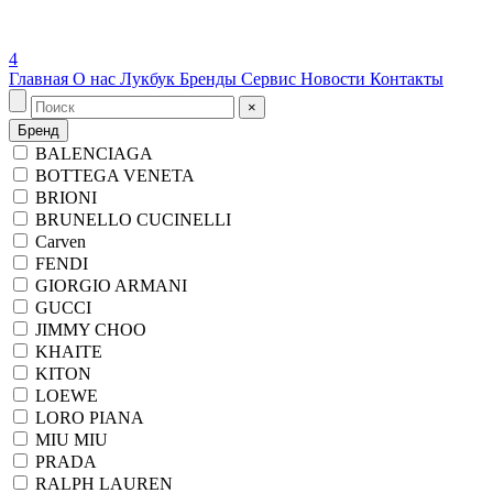
4
Главная
О нас
Лукбук
Бренды
Сервис
Новости
Контакты
×
Бренд
BALENCIAGA
BOTTEGA VENETA
BRIONI
BRUNELLO CUCINELLI
Carven
FENDI
GIORGIO ARMANI
GUCCI
JIMMY CHOO
KHAITE
KITON
LOEWE
LORO PIANA
MIU MIU
PRADA
RALPH LAUREN