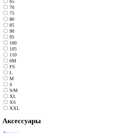
65
70
75
80
85
90
95
100
105
110
6M
FS
L
M
S
S/M
XL
XS
XXL
Аксессуары