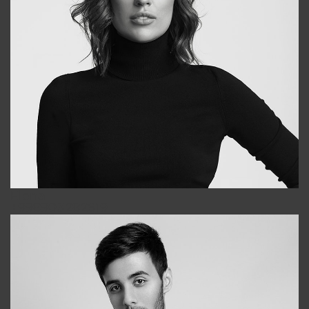
Elena
+998903282619