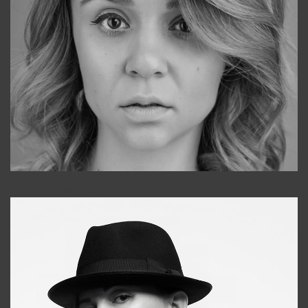
Galya
+998911648651