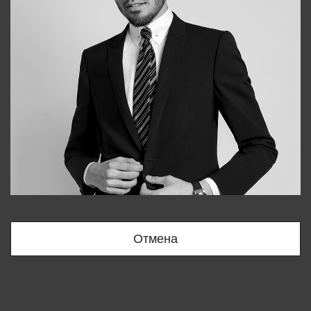
Bobur
+998909166696
Отмена