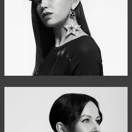
Tonya
+998931718866